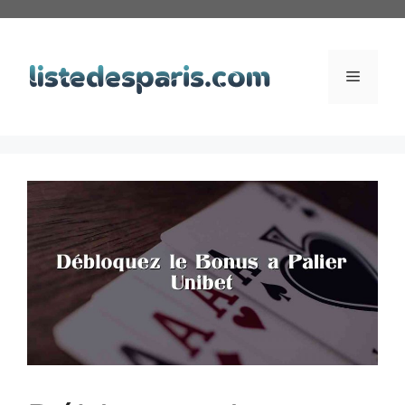
Aller
au
contenu
Menu