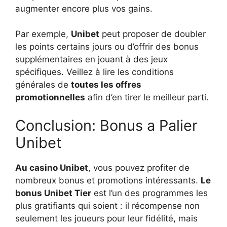
augmenter encore plus vos gains.
Par exemple,
Unibet
peut proposer de doubler
les points certains jours ou d’offrir des bonus
supplémentaires en jouant à des jeux
spécifiques. Veillez à lire les conditions
générales de
toutes les offres
promotionnelles
afin d’en tirer le meilleur parti.
Conclusion: Bonus a Palier
Unibet
Au casino Unibet
, vous pouvez profiter de
nombreux bonus et promotions intéressants.
Le
bonus Unibet Tier
est l’un des programmes les
plus gratifiants qui soient : il récompense non
seulement les joueurs pour leur fidélité, mais