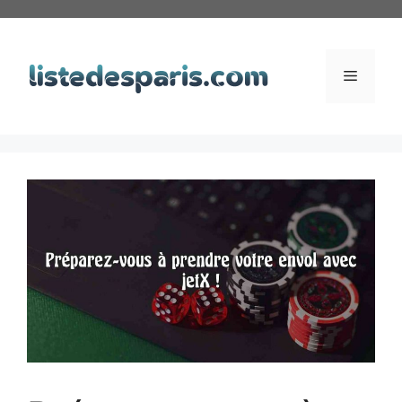
Aller
au
contenu
Menu