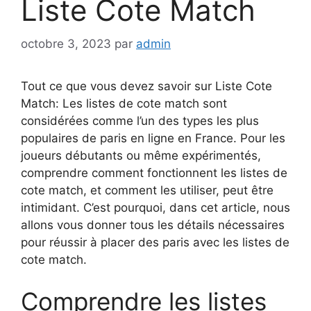
Liste Cote Match
octobre 3, 2023
par
admin
Tout ce que vous devez savoir sur Liste Cote
Match: Les listes de cote match sont
considérées comme l’un des types les plus
populaires de paris en ligne en France. Pour les
joueurs débutants ou même expérimentés,
comprendre comment fonctionnent les listes de
cote match, et comment les utiliser, peut être
intimidant. C’est pourquoi, dans cet article, nous
allons vous donner tous les détails nécessaires
pour réussir à placer des paris avec les listes de
cote match.
Comprendre les listes