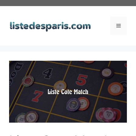
Aller
au
contenu
Menu