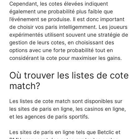
Cependant, les cotes élevées indiquent
également une probabilité plus faible que
l’événement se produise. Il est donc important
de choisir vos paris intelligemment. Les joueurs
expérimentés utilisent souvent une stratégie de
gestion de leurs cotes, en choisissant des
options avec une forte probabilité tout en
considérant la cote pour maximiser les gains.
Où trouver les listes de cote
match?
Les listes de cote match sont disponibles sur
les sites de paris en ligne, les casinos en ligne,
et les agences de paris sportifs.
Les sites de paris en ligne tels que Betclic et