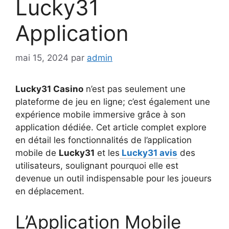
Lucky31
Application
mai 15, 2024
par
admin
Lucky31 Casino
n’est pas seulement une
plateforme de jeu en ligne; c’est également une
expérience mobile immersive grâce à son
application dédiée. Cet article complet explore
en détail les fonctionnalités de l’application
mobile de
Lucky31
et les
Lucky31 avis
des
utilisateurs, soulignant pourquoi elle est
devenue un outil indispensable pour les joueurs
en déplacement.
L’Application Mobile