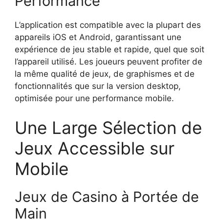
Performance
L’application est compatible avec la plupart des
appareils iOS et Android, garantissant une
expérience de jeu stable et rapide, quel que soit
l’appareil utilisé. Les joueurs peuvent profiter de
la même qualité de jeux, de graphismes et de
fonctionnalités que sur la version desktop,
optimisée pour une performance mobile.
Une Large Sélection de
Jeux Accessible sur
Mobile
Jeux de Casino à Portée de
Main