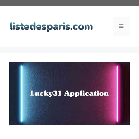
Aller
au
contenu
Menu