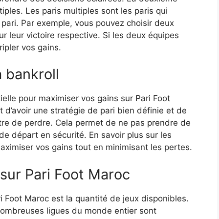
iples. Les paris multiples sont les paris qui
l pari. Par exemple, vous pouvez choisir deux
ur leur victoire respective. Si les deux équipes
pler vos gains.
 bankroll
elle pour maximiser vos gains sur Pari Foot
 d’avoir une stratégie de pari bien définie et de
re de perdre. Cela permet de ne pas prendre de
 de départ en sécurité. En savoir plus sur les
aximiser vos gains tout en minimisant les pertes.
sur Pari Foot Maroc
i Foot Maroc est la quantité de jeux disponibles.
e nombreuses ligues du monde entier sont