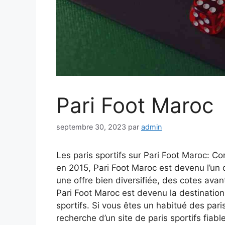
Pari Foot Maroc
septembre 30, 2023
par
admin
Les paris sportifs sur Pari Foot Maroc: 
en 2015, Pari Foot Maroc est devenu l’un 
une offre bien diversifiée, des cotes avan
Pari Foot Maroc est devenu la destination
sportifs. Si vous êtes un habitué des pari
recherche d’un site de paris sportifs fiabl