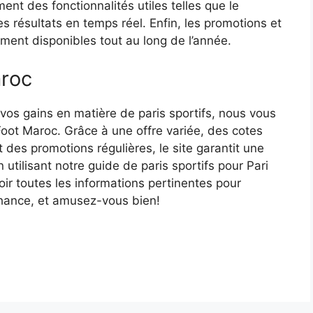
nt des fonctionnalités utiles telles que le
es résultats en temps réel. Enfin, les promotions et
ement disponibles tout au long de l’année.
aroc
vos gains en matière de paris sportifs, nous vous
oot Maroc. Grâce à une offre variée, des cotes
 des promotions régulières, le site garantit une
 utilisant notre guide de paris sportifs pour Pari
ir toutes les informations pertinentes pour
chance, et amusez-vous bien!