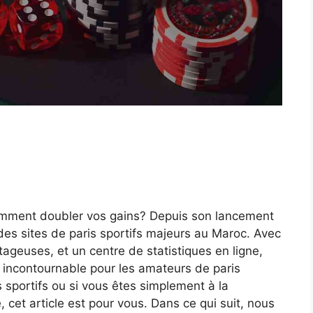
Comment doubler vos gains? Depuis son lancement
des sites de paris sportifs majeurs au Maroc. Avec
tageuses, et un centre de statistiques en ligne,
 incontournable pour les amateurs de paris
s sportifs ou si vous êtes simplement à la
e, cet article est pour vous. Dans ce qui suit, nous