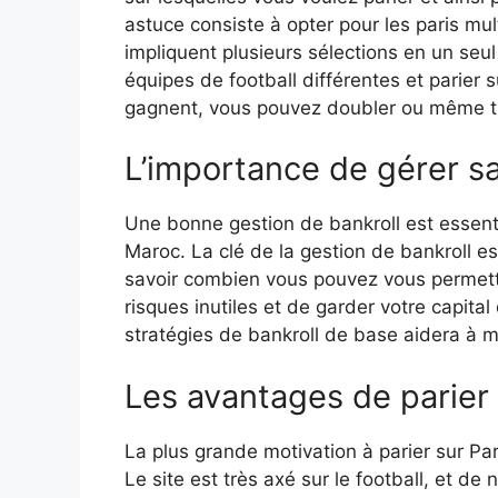
astuce consiste à opter pour les paris mult
impliquent plusieurs sélections en un seu
équipes de football différentes et parier s
gagnent, vous pouvez doubler ou même tri
L’importance de gérer sa
Une bonne gestion de bankroll est essenti
Maroc. La clé de la gestion de bankroll est
savoir combien vous pouvez vous permett
risques inutiles et de garder votre capital
stratégies de bankroll de base aidera à m
Les avantages de parier 
La plus grande motivation à parier sur Par
Le site est très axé sur le football, et d