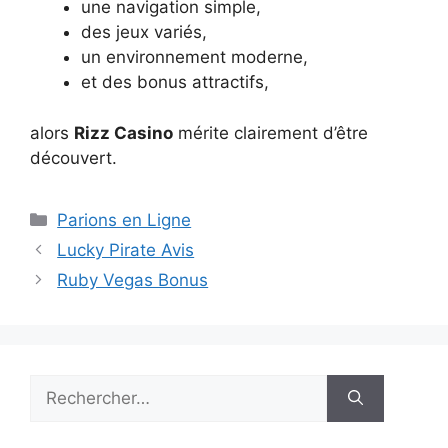
une navigation simple,
des jeux variés,
un environnement moderne,
et des bonus attractifs,
alors
Rizz Casino
mérite clairement d’être
découvert.
Catégories
Parions en Ligne
Lucky Pirate Avis
Ruby Vegas Bonus
Rechercher :