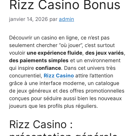
Rizz Casino Bonus
janvier 14, 2026
par
admin
Découvrir un casino en ligne, ce n’est pas
seulement chercher “où jouer”, c’est surtout
vouloir
une expérience fluide
,
des jeux variés
,
des paiements simples
et un environnement
qui inspire
confiance
. Dans cet univers très
concurrentiel,
Rizz Casino
attire l’attention
grâce à une interface moderne, un catalogue
de jeux généreux et des offres promotionnelles
conçues pour séduire aussi bien les nouveaux
joueurs que les profils plus réguliers.
Rizz Casino :