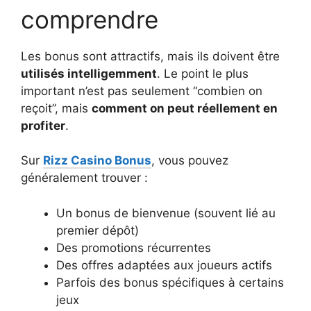
comprendre
Les bonus sont attractifs, mais ils doivent être
utilisés intelligemment
. Le point le plus
important n’est pas seulement “combien on
reçoit”, mais
comment on peut réellement en
profiter
.
Sur
Rizz Casino Bonus
, vous pouvez
généralement trouver :
Un bonus de bienvenue (souvent lié au
premier dépôt)
Des promotions récurrentes
Des offres adaptées aux joueurs actifs
Parfois des bonus spécifiques à certains
jeux