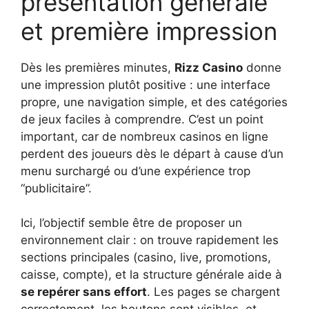
présentation générale
et première impression
Dès les premières minutes,
Rizz Casino
donne
une impression plutôt positive : une interface
propre, une navigation simple, et des catégories
de jeux faciles à comprendre. C’est un point
important, car de nombreux casinos en ligne
perdent des joueurs dès le départ à cause d’un
menu surchargé ou d’une expérience trop
“publicitaire”.
Ici, l’objectif semble être de proposer un
environnement clair : on trouve rapidement les
sections principales (casino, live, promotions,
caisse, compte), et la structure générale aide à
se repérer sans effort
. Les pages se chargent