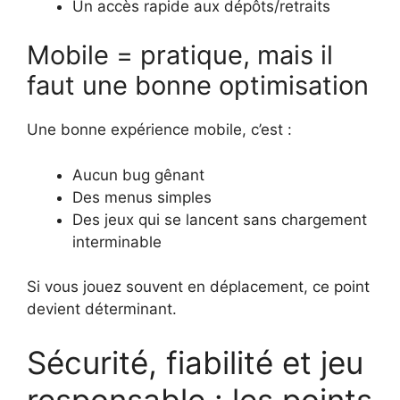
Un accès rapide aux dépôts/retraits
Mobile = pratique, mais il
faut une bonne optimisation
Une bonne expérience mobile, c’est :
Aucun bug gênant
Des menus simples
Des jeux qui se lancent sans chargement
interminable
Si vous jouez souvent en déplacement, ce point
devient déterminant.
Sécurité, fiabilité et jeu
responsable : les points