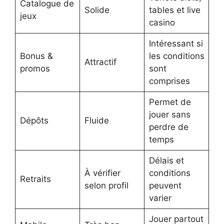
Catalogue de
Solide
tables et live
jeux
casino
Intéressant si
Bonus &
les conditions
Attractif
promos
sont
comprises
Permet de
jouer sans
Dépôts
Fluide
perdre de
temps
Délais et
À vérifier
conditions
Retraits
selon profil
peuvent
varier
Jouer partout