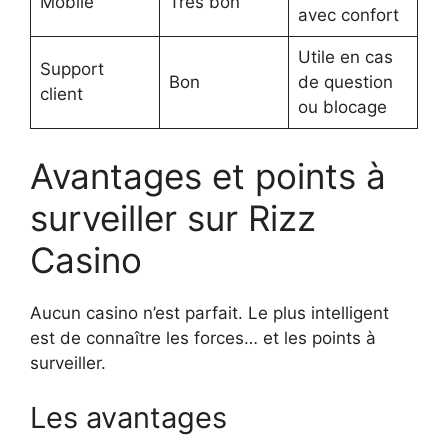
Mobile
Très bon
avec confort
Utile en cas
Support
Bon
de question
client
ou blocage
Avantages et points à
surveiller sur Rizz
Casino
Aucun casino n’est parfait. Le plus intelligent
est de connaître les forces… et les points à
surveiller.
Les avantages