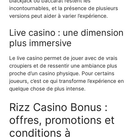
blackjack ou baccarat restent les
incontournables, et la présence de plusieurs
versions peut aider à varier l’expérience.
Live casino : une dimension
plus immersive
Le live casino permet de jouer avec de vrais
croupiers et de ressentir une ambiance plus
proche d’un casino physique. Pour certains
joueurs, c’est ce qui transforme l’expérience en
quelque chose de plus intense.
Rizz Casino Bonus :
offres, promotions et
conditions à