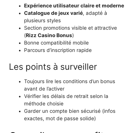
Expérience utilisateur claire et moderne
Catalogue de jeux varié
, adapté à
plusieurs styles
Section promotions visible et attractive
(
Rizz Casino Bonus
)
Bonne compatibilité mobile
Parcours d’inscription rapide
Les points à surveiller
Toujours lire les conditions d’un bonus
avant de l’activer
Vérifier les délais de retrait selon la
méthode choisie
Garder un compte bien sécurisé (infos
exactes, mot de passe solide)