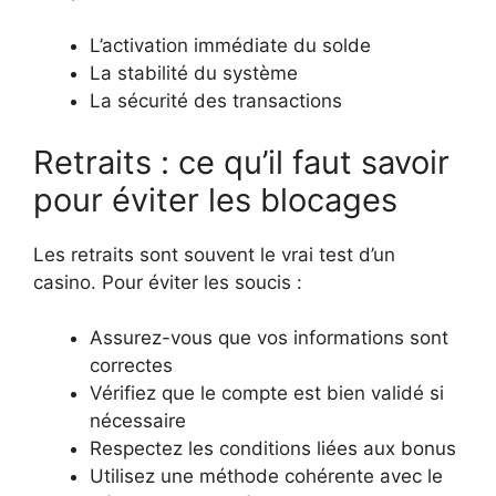
L’activation immédiate du solde
La stabilité du système
La sécurité des transactions
Retraits : ce qu’il faut savoir
pour éviter les blocages
Les retraits sont souvent le vrai test d’un
casino. Pour éviter les soucis :
Assurez-vous que vos informations sont
correctes
Vérifiez que le compte est bien validé si
nécessaire
Respectez les conditions liées aux bonus
Utilisez une méthode cohérente avec le