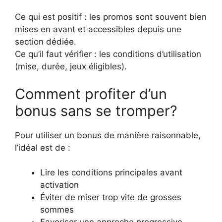
Ce qui est positif : les promos sont souvent bien
mises en avant et accessibles depuis une
section dédiée.
Ce qu’il faut vérifier : les conditions d’utilisation
(mise, durée, jeux éligibles).
Comment profiter d’un
bonus sans se tromper?
Pour utiliser un bonus de manière raisonnable,
l’idéal est de :
Lire les conditions principales avant
activation
Éviter de miser trop vite de grosses
sommes